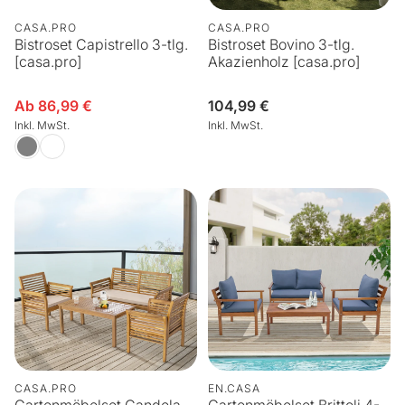
CASA.PRO
CASA.PRO
Bistroset Capistrello 3-tlg.
Bistroset Bovino 3-tlg.
[casa.pro]
Akazienholz [casa.pro]
Ab 86,99 €
Normaler
104,99 €
Verkaufspreis
Preis
Inkl. MwSt.
Inkl. MwSt.
CASA.PRO
EN.CASA