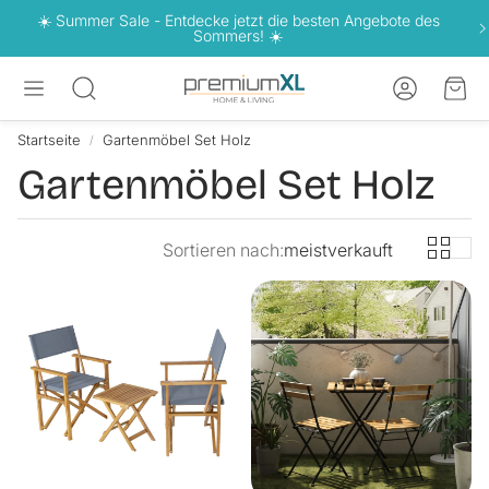
☀️ Summer Sale - Entdecke jetzt die besten Angebote des
Sommers! ☀️
Konto
War
Suche
Startseite
Gartenmöbel Set Holz
Gartenmöbel Set Holz
Sortieren nach:
meistverkauft