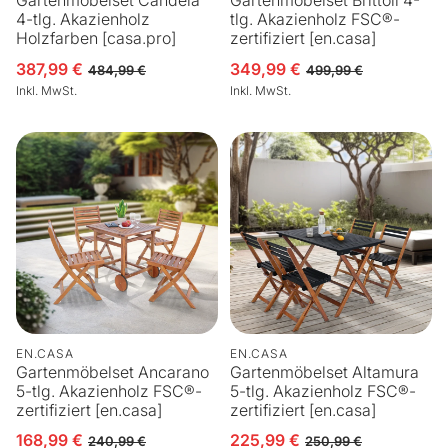
Gartenmöbelset Candela
Gartenmöbelset Brittoli 4-
4-tlg. Akazienholz
tlg. Akazienholz FSC®-
Holzfarben [casa.pro]
zertifiziert [en.casa]
387,99 €
349,99 €
Verkaufspreis
Normaler Preis
Verkaufspreis
Normaler Preis
484,99 €
499,99 €
Inkl. MwSt.
Inkl. MwSt.
EN.CASA
EN.CASA
Gartenmöbelset Ancarano
Gartenmöbelset Altamura
5-tlg. Akazienholz FSC®-
5-tlg. Akazienholz FSC®-
zertifiziert [en.casa]
zertifiziert [en.casa]
168,99 €
225,99 €
Verkaufspreis
Normaler Preis
Verkaufspreis
Normaler Preis
240,99 €
250,99 €