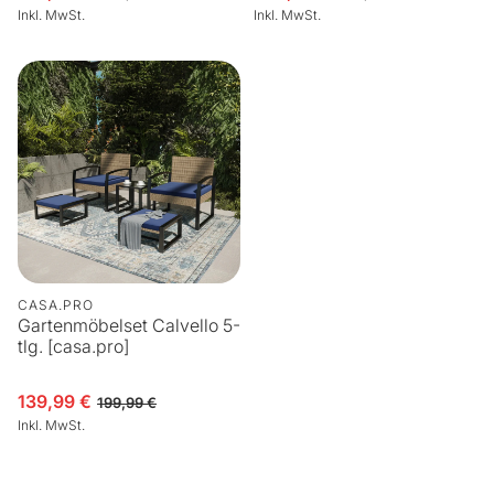
Inkl. MwSt.
Inkl. MwSt.
CASA.PRO
Gartenmöbelset Calvello 5-
tlg. [casa.pro]
139,99 €
Verkaufspreis
Normaler Preis
199,99 €
Inkl. MwSt.